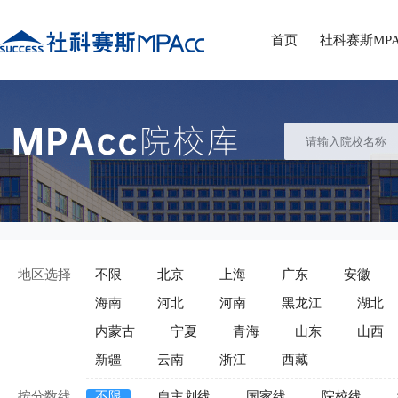
首页
社科赛斯MPA
地区选择
不限
北京
上海
广东
安徽
海南
河北
河南
黑龙江
湖北
内蒙古
宁夏
青海
山东
山西
新疆
云南
浙江
西藏
按分数线
不限
自主划线
国家线
院校线