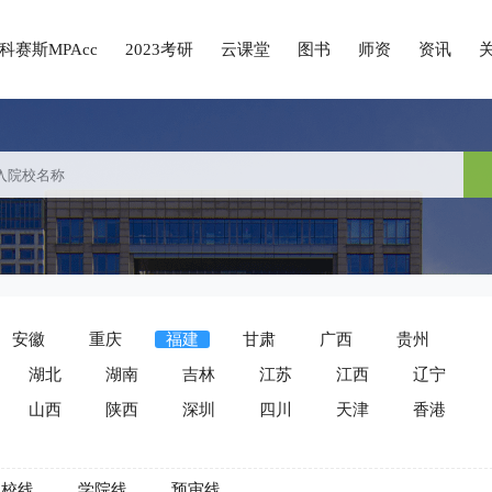
科赛斯MPAcc
2023考研
云课堂
图书
师资
资讯
安徽
重庆
福建
甘肃
广西
贵州
湖北
湖南
吉林
江苏
江西
辽宁
山西
陕西
深圳
四川
天津
香港
院校线
学院线
预审线