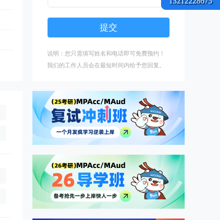
13212228675
说明：您只需填写姓名和电话即可免费预约！
我们的工作人员会在最短时间内给予您回复。
校
3年),全日制3.3万/年(学制3年),非全日制0万/年(学制3年),全日制3.
询
校
),全日制0.8万/年(学制3年)
询