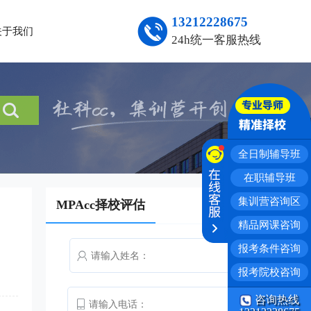
13212228675
关于我们
24h统一客服热线
全日制辅导班
在职辅导班
集训营咨询区
MPAcc择校评估
精品网课咨询
报考条件咨询
报考院校咨询
咨询热线