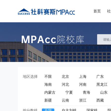
首页
社
地区选择
不限
北京
上海
广东
海南
河北
河南
黑龙江
内蒙古
宁夏
青海
山东
新疆
云南
浙江
西藏
按分数线
不限
自主划线
国家线