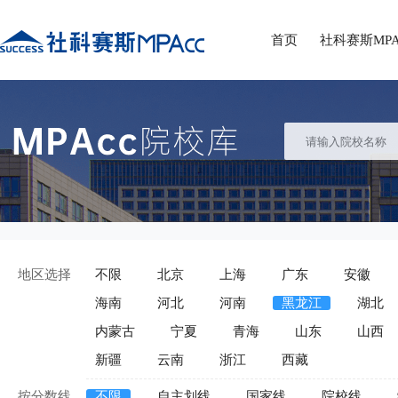
首页
社科赛斯MPA
地区选择
不限
北京
上海
广东
安徽
海南
河北
河南
黑龙江
湖北
内蒙古
宁夏
青海
山东
山西
新疆
云南
浙江
西藏
按分数线
不限
自主划线
国家线
院校线