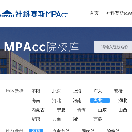
首页
社科赛斯MPA
地区选择
不限
北京
上海
广东
安徽
海南
河北
河南
黑龙江
湖北
内蒙古
宁夏
青海
山东
山西
新疆
云南
浙江
西藏
按分数线
不限
自主划线
国家线
院校线