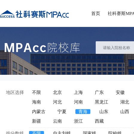
首页
社科赛斯MPA
地区选择
不限
北京
上海
广东
安徽
海南
河北
河南
黑龙江
湖北
内蒙古
宁夏
青海
山东
山西
新疆
云南
浙江
西藏
按分数线
不限
自主划线
国家线
院校线