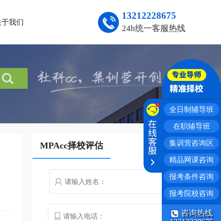
13212228675
关于我们
24h统一客服热线
全日制辅导班
在职辅导班
集训营咨询区
MPAcc择校评估
精品网课咨询
报考条件咨询
报考院校咨询
咨询热线