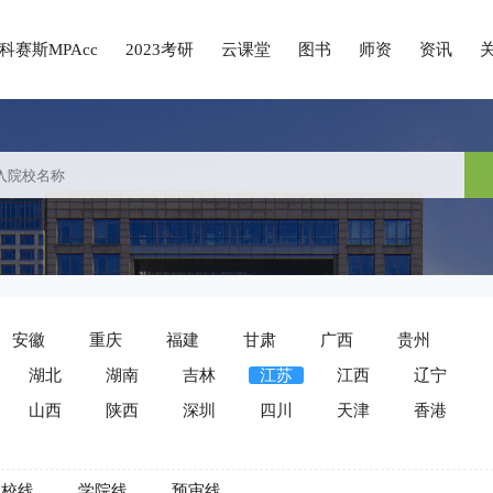
科赛斯MPAcc
2023考研
云课堂
图书
师资
资讯
安徽
重庆
福建
甘肃
广西
贵州
湖北
湖南
吉林
江苏
江西
辽宁
山西
陕西
深圳
四川
天津
香港
院校线
学院线
预审线