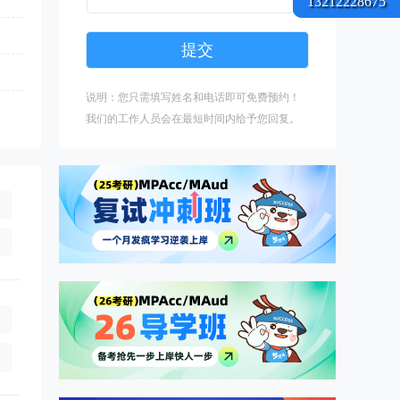
13212228675
说明：您只需填写姓名和电话即可免费预约！
我们的工作人员会在最短时间内给予您回复。
校
年),非全日制7.92万/年(学制2.5年)
询
校
询