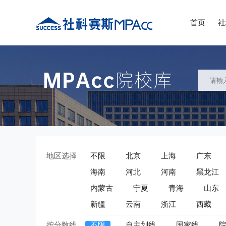
首页
社
地区选择
不限
北京
上海
广东
海南
河北
河南
黑龙江
内蒙古
宁夏
青海
山东
新疆
云南
浙江
西藏
按分数线
不限
自主划线
国家线