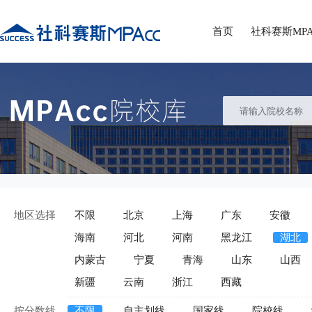
首页
社科赛斯MPA
地区选择
不限
北京
上海
广东
安徽
海南
河北
河南
黑龙江
湖北
内蒙古
宁夏
青海
山东
山西
新疆
云南
浙江
西藏
按分数线
不限
自主划线
国家线
院校线