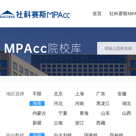
首页
社科赛斯MPA
地区选择
不限
北京
上海
广东
安徽
海南
河北
河南
黑龙江
湖北
内蒙古
宁夏
青海
山东
山西
新疆
云南
浙江
西藏
按分数线
不限
自主划线
国家线
院校线