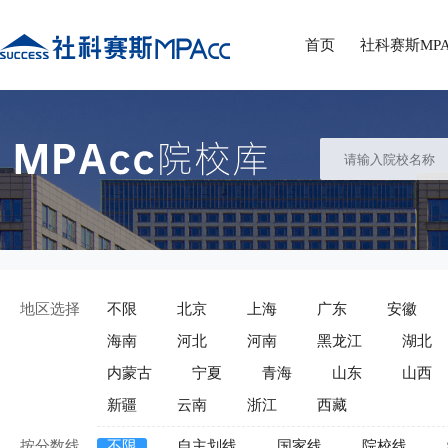
首页
社科赛斯MPA
地区选择
不限
北京
上海
广东
安徽
海南
河北
河南
黑龙江
湖北
内蒙古
宁夏
青海
山东
山西
新疆
云南
浙江
西藏
按分数线
不限
自主划线
国家线
院校线