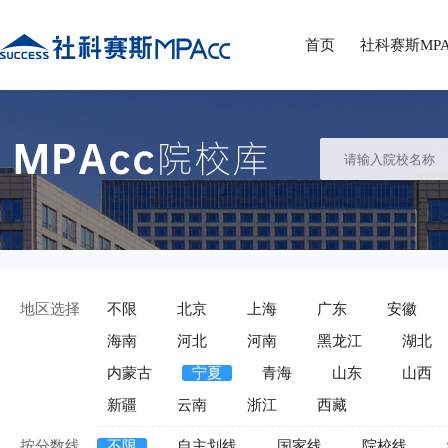
首页
社科赛斯MPA
地区选择
不限
北京
上海
广东
安徽
海南
河北
河南
黑龙江
湖北
内蒙古
宁夏
青海
山东
山西
新疆
云南
浙江
西藏
按分数线
不限
自主划线
国家线
院校线