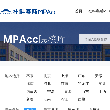
首页
社科赛斯MPA
地区选择
不限
北京
上海
广东
安徽
海南
河北
河南
黑龙江
湖北
内蒙古
宁夏
青海
山东
山西
新疆
云南
浙江
西藏
按分数线
不限
自主划线
国家线
院校线