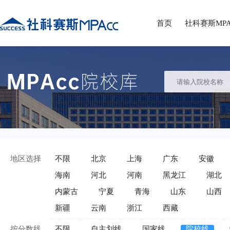
首页
社科赛斯MPA
地区选择
不限
北京
上海
广东
安徽
海南
河北
河南
黑龙江
湖北
内蒙古
宁夏
青海
山东
山西
新疆
云南
浙江
西藏
按分数线
不限
自主划线
国家线
院校线