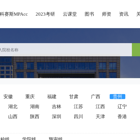
科赛斯MPAcc
2023考研
云课堂
图书
师资
资讯
安徽
重庆
福建
甘肃
广西
贵州
湖北
湖南
吉林
江苏
江西
辽宁
山西
陕西
深圳
四川
天津
香港
院校线
学院线
预审线