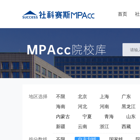
首页
社
地区选择
不限
北京
上海
广东
海南
河北
河南
黑龙江
内蒙古
宁夏
青海
山东
新疆
云南
浙江
西藏
按分数线
不限
自主划线
国家线