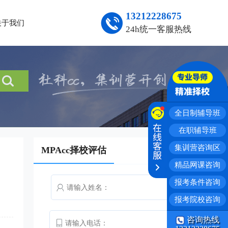
13212228675
关于我们
24h统一客服热线
全日制辅导班
在职辅导班
集训营咨询区
MPAcc择校评估
精品网课咨询
报考条件咨询
报考院校咨询
咨询热线