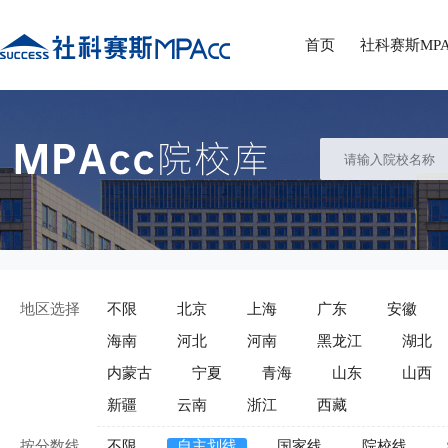
首页
社科赛斯MPA
地区选择
不限
北京
上海
广东
安徽
海南
河北
河南
黑龙江
湖北
内蒙古
宁夏
青海
山东
山西
新疆
云南
浙江
西藏
按分数线
不限
自主划线
国家线
院校线