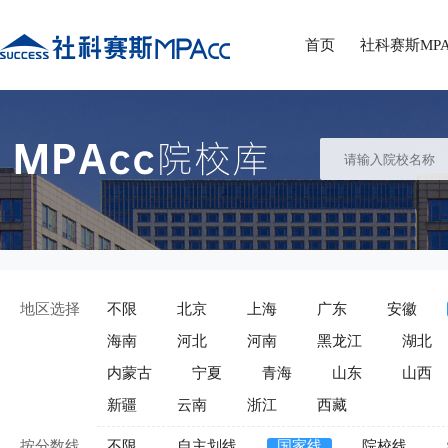
首页
社科赛斯MPA
地区选择
不限
北京
上海
广东
安徽
海南
河北
河南
黑龙江
湖北
内蒙古
宁夏
青海
山东
山西
新疆
云南
浙江
西藏
按分数线
不限
自主划线
国家线
院校线