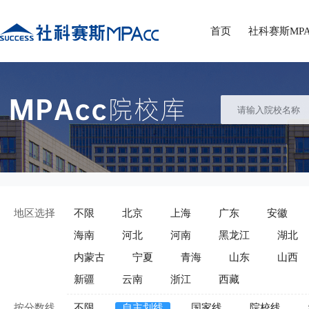
首页
社科赛斯MPA
地区选择
不限
北京
上海
广东
安徽
海南
河北
河南
黑龙江
湖北
内蒙古
宁夏
青海
山东
山西
新疆
云南
浙江
西藏
按分数线
不限
自主划线
国家线
院校线