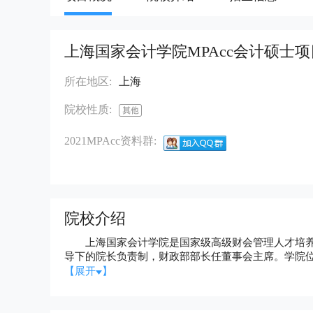
上海国家会计学院MPAcc会计硕士项
所在地区:
上海
院校性质:
2021MPAcc资料群:
院校介绍
上海国家会计学院是国家级高级财会管理人才培养基
导下的院长负责制，财政部部长任董事会主席。学院位
怡人，拥有国际一流的教学设施和住宿生活条件。学院
【展开
】
宗旨，立足中国经济改革实践以及中国本土企业的国
优秀职业精神的高级经济管理人才。在财政部和国家
足鼎立”的事业局面，每年为中国培养各类高级经济