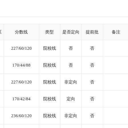
亚太财经与发展中心（AFDC）所在地；是中国注册会计师的后续教
师和独立董事的培训基地；还是世界银行全球发展学习网络上海远程
特色明显、具有扎实的理论功底、丰富实践经验和较强教学科研能
会计学、审计学等多个学科。 自2004年起，学院与上海财经大
士专业学位教育工作的单位，累计至今，已培养学员7期522名。20
区
分数线
类型
是否定向
提前批
备注
硕士学位授予权（单位招生代码80402），独立开展会计硕士专业学
（代码为025700）人才培养工作。
227/60/120
院校线
否
否
170/44/88
院校线
否
否
227/60/120
院校线
非定向
否
170/42/84
院校线
定向
否
236/60/120
院校线
非定向
否