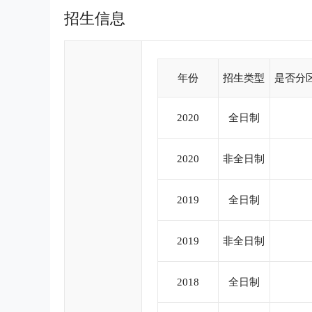
人员的“精神家园”。 学院是中国政府发起设立的
招生信息
基地，全国会计领军（后备）人才、国有企业总会计
中心所在地。 学院拥有一支专业门类相对齐全、
师资队伍，研究领域涉足经济学、管理学、金融学、
作开展会计硕士专业学位教育，成为国内首批开展会计硕
年份
招生类型
是否分
年2月，国务院学位委员会授予上海国家会计学院专业
MPAcc（代码为125300）、审计硕士专业学位MAud
2020
全日制
2020
非全日制
2019
全日制
2019
非全日制
2018
全日制