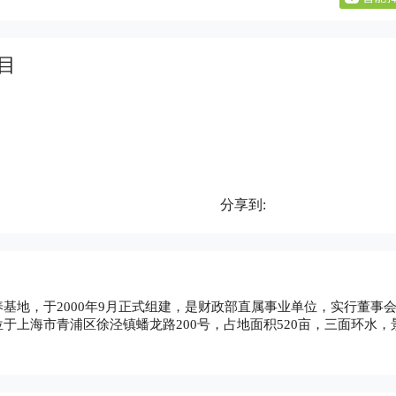
目
分享到:
地，于2000年9月正式组建，是财政部直属事业单位，实行董事
于上海市青浦区徐泾镇蟠龙路200号，占地面积520亩，三面环水，
自建成以来，秉承“不做假账”的校训，以“高层次、国际化、数字化
际化要求，致力于为中国培养具有国际化视野、金融与财务管理专长
各部委的领导与支持下，逐步形成了学位教育、短期培训、远程教育“
管理人才两万余人。在教育界形成了相当的影响力和知名度，被誉为会