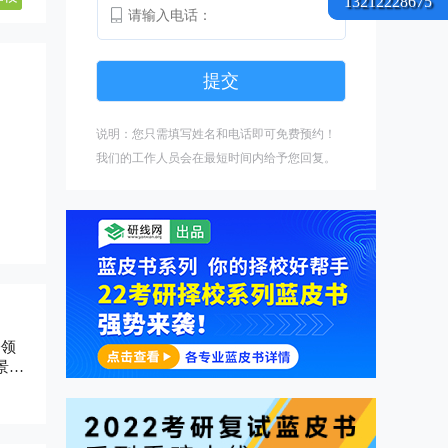
13212228675
说明：您只需填写姓名和电话即可免费预约！
我们的工作人员会在最短时间内给予您回复。
会领
景色
”为
以及
三
计